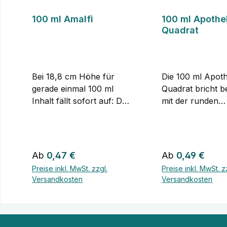
100 ml Amalfi
100 ml Apothe
Quadrat
Bei 18,8 cm Höhe für
Die 100 ml Apot
gerade einmal 100 ml
Quadrat bricht 
Inhalt fällt sofort auf: Die
mit der runden
Amalfi ist ungewöhnlich
Grundform viele
schlank und hoch
Apothekerflasch
gebaut. Statt in die Breite
4,3 auf 4,3 cm
zu gehen, streckt sie
quadratischer
Regulärer Preis:
Regulärer Preis
Ab
0,47 €
Ab
0,49 €
sich nach oben – eine
Grundfläche und
Preise inkl. MwSt. zzgl.
Preise inkl. MwSt. z
Silhouette, die eher an
Höhe steht sie k
Versandkosten
Versandkosten
eine schmale Vase
und aufrecht, sta
erinnert als an eine
der klassischen
Details
Details
typische
Zylinderform
Abfüllflasche.Die ovale
anzuschließen.W