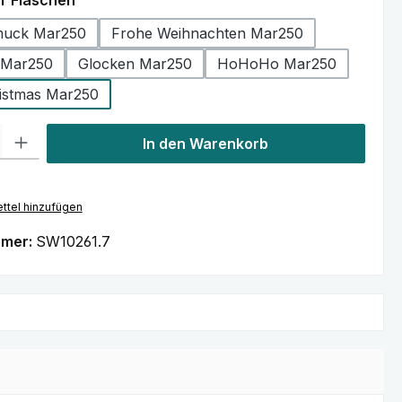
r Flaschen
uck Mar250
Frohe Weihnachten Mar250
 Mar250
Glocken Mar250
HoHoHo Mar250
istmas Mar250
l: Gib den gewünschten Wert ein oder benutze die Schaltflächen um
In den Warenkorb
ttel hinzufügen
mmer:
SW10261.7