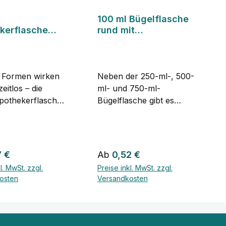
100 ml Bügelflasche
kerflasche
rund mit
Bügelverschluss
Formen wirken
Neben der 250-ml-, 500-
eitlos – die
ml- und 750-ml-
pothekerflasche
Bügelflasche gibt es
em geraden
auch diese kompakte
rkörper und dem
100-ml-Version – ideal,
schluss gehört
wenn du mehrere kleine
t 5 cm
Portionen statt einer
er Preis:
Regulärer Preis:
7 €
Ab
0,52 €
sser, 10,4 cm
großen Menge abfüllen
l. MwSt. zzgl.
Preise inkl. MwSt. zzgl.
d 100 ml
willst. Klein, aber mit
osten
Versandkosten
svermögen ist
demselben Verschluss
 genug für eine
Der Bügelverschluss
Details
Details
che Portion,
funktioniert genau wie
ei klobig zu
bei den größeren