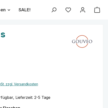
sen
SALE!
Du hast 0 Produkte au
as
eis:
wSt. zzgl. Versandkosten
fügbar, Lieferzeit: 2-5 Tage
auswählen