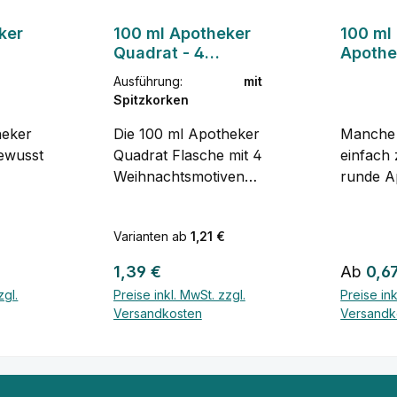
ker
100 ml Apotheker
100 ml
Quadrat - 4
Apothe
Weihnachtsmotive
rund
Ausführung:
mit
mit Spitzkorken
Spitzkorken
heker
Die 100 ml Apotheker
Manche 
bewusst
Quadrat Flasche mit 4
einfach z
Weihnachtsmotiven
runde A
r
bringt festliche
mit ihr
en: Mit
Stimmung in die eigene
Zylinde
Varianten ab
1,21 €
Abfüllung. Die
Korkver
quadratische Form mit
dazu. Mi
:
Regulärer Preis:
Regulär
1,39 €
Ab
0,6
 10,9 cm
der schlanken Silhouette
Durchme
zgl.
Preise inkl. MwSt. zzgl.
Preise ink
antig
wirkt edel im Regal und
Höhe un
Versandkosten
Versandk
tt sich
macht sich auch gut als
Fassung
Geschenk.Die vier
sie groß
unterschiedlichen
ordentli
as die
weihnachtlichen Motive
ohne dab