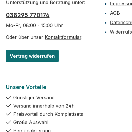
Unterstützung und Beratung unter:
Impress
niedrigeren Flaschen
platzsparender,
AGB
sticht die Amalfi allein
mehrere Exempl
038295 770176
durch ihre Statur
engem Raum lag
Datensch
Mo-Fr, 08:00 - 15:00 Uhr
heraus, ganz
willst.Die Kork
Widerruf
unabhängig vom Inhalt.
mit 1,7 cm Öffnu
Oder über unser
Kontaktformular
.
Das macht sie zur
zur klassischen
passenden Wahl, wenn
Apotheker-Optik
Vertrag widerrufen
du nicht nur abfüllen,
lässt sich für de
sondern auch etwas
täglichen Gebra
präsentieren willst – etwa
leicht öffnen un
einen edlen Ölauszug
verschließen. Mi
oder eine besondere
Fassungsvermö
Unsere Vorteile
Likörsorte, die durch die
eignet sich die F
Günstiger Versand
Flaschenform zusätzlich
für eine solide P
Versand innerhalb von 24h
Aufmerksamkeit
Öl, Likör oder Si
bekommt.Weil die
genug für mehre
Preisvorteil durch Komplettsets
Öffnung eng und der
Anwendungen, 
Große Auswahl
Korken entsprechend
dass sie beim
Personalisierung