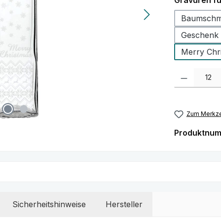
Gravuren fü
Baumschm
Geschenk
Merry Chr
Produkt Anzah
Zum Merkze
Produktnu
Sicherheitshinweise
Hersteller