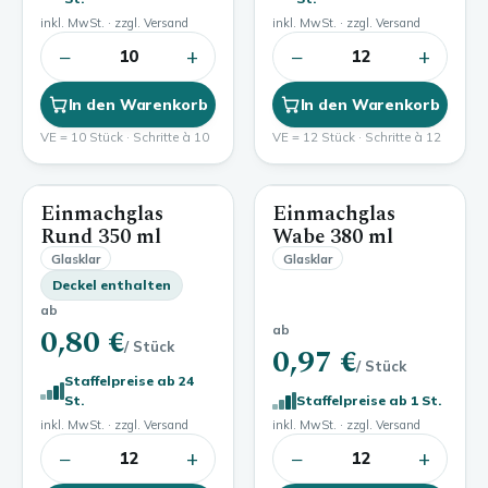
inkl. MwSt. · zzgl. Versand
inkl. MwSt. · zzgl. Versand
−
+
−
+
10
12
In den Warenkorb
In den Warenkorb
VE = 10 Stück · Schritte à 10
VE = 12 Stück · Schritte à 12
Einmachglas
Einmachglas
350 ml
380 ml
Rund
350 ml
Wabe
380 ml
Glasklar
Glasklar
Deckel enthalten
ab
0,80 €
ab
/ Stück
0,97 €
/ Stück
Staffelpreise ab 24
St.
Staffelpreise ab 1 St.
inkl. MwSt. · zzgl. Versand
inkl. MwSt. · zzgl. Versand
−
+
−
+
12
12