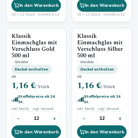
In den Warenkorb
In den Warenkorb
VE = 12 Stück · Schritte à 12
VE = 12 Stück · Schritte à 12
Klassik
Klassik
500 ml
500 ml
Einmachglas mit
Einmachglas mit
Verschluss Gold
Verschluss Silber
500 ml
500 ml
Glasklar
Glasklar
Deckel enthalten
Deckel enthalten
ab
ab
1,16 €
1,16 €
/ Stück
/ Stück
Staffelpreise ab 24
Staffelpreise ab 24
St.
St.
inkl. MwSt. · zzgl. Versand
inkl. MwSt. · zzgl. Versand
−
+
−
+
12
12
In den Warenkorb
In den Warenkorb