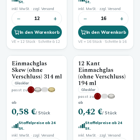
St.
St.
inkl. MwSt. · zzgl. Versand
inkl. MwSt. · zzgl. Versand
−
+
−
+
12
16
In den Warenkorb
In den Warenkorb
VE = 12 Stück · Schritte à 12
VE = 16 Stück · Schritte à 16
Einmachglas
12 Kant
314 ml
194 ml
Skew (ohne
Einmachglas
Verschluss)
314 ml
(ohne Verschluss)
194 ml
Glasklar
Glasklar
passt zu
passt zu
ab
ab
0,58 €
0,42 €
/ Stück
/ Stück
Staffelpreise ab 24
Staffelpreise ab 24
St.
St.
inkl. MwSt. · zzgl. Versand
inkl. MwSt. · zzgl. Versand