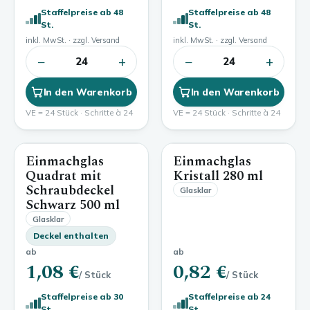
Staffelpreise ab 48
Staffelpreise ab 48
St.
St.
inkl. MwSt. · zzgl. Versand
inkl. MwSt. · zzgl. Versand
−
+
−
+
24
24
In den Warenkorb
In den Warenkorb
VE = 24 Stück · Schritte à 24
VE = 24 Stück · Schritte à 24
Einmachglas
Einmachglas
500 ml
280 ml
Quadrat mit
Kristall
280 ml
Schraubdeckel
Glasklar
Schwarz
500 ml
Glasklar
Deckel enthalten
ab
ab
1,08 €
0,82 €
/ Stück
/ Stück
Staffelpreise ab 30
Staffelpreise ab 24
St.
St.