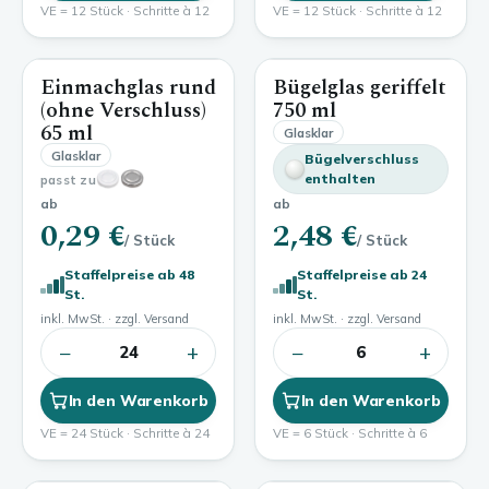
VE = 12 Stück · Schritte à 12
VE = 12 Stück · Schritte à 12
Einmachglas rund
Bügelglas geriffelt
65 ml
750 ml
(ohne Verschluss)
750 ml
65 ml
Glasklar
Glasklar
Bügelverschluss
enthalten
passt zu
ab
ab
0,29 €
2,48 €
/ Stück
/ Stück
Staffelpreise ab 48
Staffelpreise ab 24
St.
St.
inkl. MwSt. · zzgl. Versand
inkl. MwSt. · zzgl. Versand
−
+
−
+
24
6
In den Warenkorb
In den Warenkorb
VE = 24 Stück · Schritte à 24
VE = 6 Stück · Schritte à 6