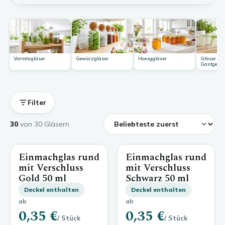
Vorratsgläser
Gewürzgläser
Honiggläser
Gläser für
Gastgesch
Filter
30
von 30 Gläsern
Einmachglas rund
Einmachglas rund
50 ml
50 ml
mit Verschluss
mit Verschluss
Gold
50 ml
Schwarz
50 ml
Deckel enthalten
Deckel enthalten
ab
ab
0,35 €
0,35 €
/ Stück
/ Stück