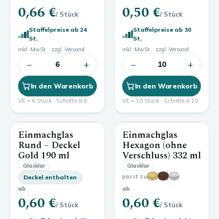
0,66 €
0,50 €
/ Stück
/ Stück
Staffelpreise ab 24
Staffelpreise ab 30
St.
St.
inkl. MwSt. · zzgl. Versand
inkl. MwSt. · zzgl. Versand
−
+
−
+
6
10
In den Warenkorb
In den Warenkorb
VE = 6 Stück · Schritte à 6
VE = 10 Stück · Schritte à 10
Einmachglas
Einmachglas
190 ml
332 ml
Rund – Deckel
Hexagon (ohne
Gold
190 ml
Verschluss)
332 ml
Glasklar
Glasklar
passt zu
Deckel enthalten
ab
ab
0,60 €
0,60 €
/ Stück
/ Stück