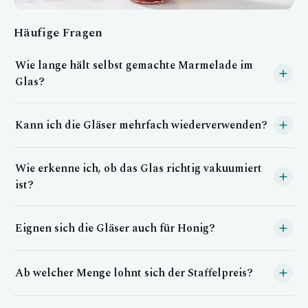
Häufige Fragen
Wie lange hält selbst gemachte Marmelade im
Glas?
Bei sauberer Verarbeitung und dichtem Verschluss hält sich
Kann ich die Gläser mehrfach wiederverwenden?
Marmelade ungeöffnet meist ein Jahr oder länger, kühl und
dunkel gelagert.
Ja, bei gründlicher Reinigung und intaktem Deckel lassen sich
Wie erkenne ich, ob das Glas richtig vakuumiert
die Gläser problemlos für die nächste Marmeladensaison
wiederverwenden.
ist?
Ein leicht eingezogener, nicht wippender Deckelknopf zeigt
Eignen sich die Gläser auch für Honig?
ein intaktes Vakuum an. Wippt er beim Drücken, ist das Glas
nicht mehr sicher verschlossen.
Ja, das lebensmittelechte Glas ist geschmacksneutral und
Ab welcher Menge lohnt sich der Staffelpreis?
eignet sich hervorragend auch für Honig aus eigener Imkerei.
Der Staffelpreis greift automatisch ab einer bestimmten