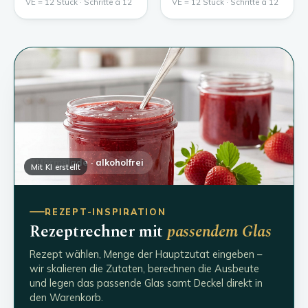
VE = 12 Stück · Schritte à 12
VE = 12 Stück · Schritte à 12
Marmelade · alkoholfrei
Mit KI erstellt
REZEPT-INSPIRATION
Rezeptrechner mit
passendem Glas
Rezept wählen, Menge der Hauptzutat eingeben –
wir skalieren die Zutaten, berechnen die Ausbeute
und legen das passende Glas samt Deckel direkt in
den Warenkorb.