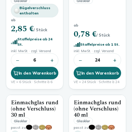
Glasklar
Glasklar
Bügelverschluss
enthalten
ab
2,85 €
ab
/ Stück
0,78 €
/ Stück
Staffelpreise ab 24
St.
Staffelpreise ab 1 St.
inkl. MwSt. · zzgl. Versand
inkl. MwSt. · zzgl. Versand
−
+
−
+
6
24
In den Warenkorb
In den Warenkorb
VE = 6 Stück · Schritte à 6
VE = 24 Stück · Schritte à 24
Einmachglas rund
Einmachglas rund
30 ml
40 ml
(ohne Verschluss)
(ohne Verschluss)
30 ml
40 ml
Glasklar
Glasklar
passt zu
passt zu