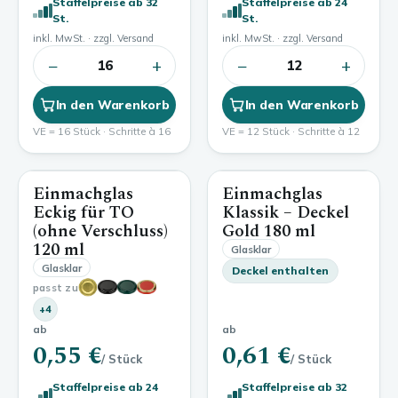
Staffelpreise ab 32
Staffelpreise ab 24
St.
St.
inkl. MwSt. · zzgl. Versand
inkl. MwSt. · zzgl. Versand
−
+
−
+
16
12
In den Warenkorb
In den Warenkorb
VE = 16 Stück · Schritte à 16
VE = 12 Stück · Schritte à 12
Einmachglas
Einmachglas
120 ml
180 ml
Eckig für TO
Klassik – Deckel
(ohne Verschluss)
Gold
180 ml
120 ml
Glasklar
Glasklar
Deckel enthalten
passt zu
+4
ab
ab
0,55 €
0,61 €
/ Stück
/ Stück
Staffelpreise ab 24
Staffelpreise ab 32