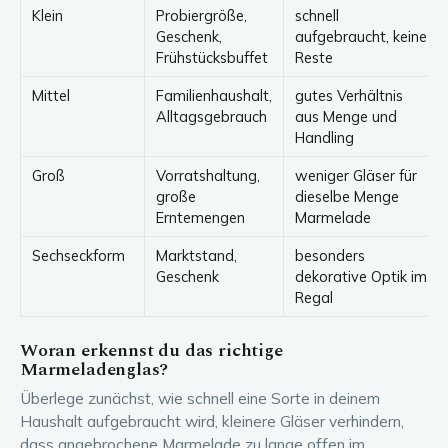
Klein
Probiergröße,
schnell
Geschenk,
aufgebraucht, keine
Frühstücksbuffet
Reste
Mittel
Familienhaushalt,
gutes Verhältnis
Alltagsgebrauch
aus Menge und
Handling
Groß
Vorratshaltung,
weniger Gläser für
große
dieselbe Menge
Erntemengen
Marmelade
Sechseckform
Marktstand,
besonders
Geschenk
dekorative Optik im
Regal
Woran erkennst du das richtige
Marmeladenglas?
Überlege zunächst, wie schnell eine Sorte in deinem
Haushalt aufgebraucht wird, kleinere Gläser verhindern,
dass angebrochene Marmelade zu lange offen im