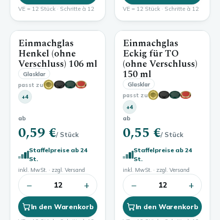
VE = 12 Stück · Schritte à 12
VE = 12 Stück · Schritte à 12
Einmachglas
Einmachglas
106 ml
150 ml
Henkel (ohne
Eckig für TO
Verschluss)
106 ml
(ohne Verschluss)
150 ml
Glasklar
Glasklar
passt zu
passt zu
+4
+4
ab
ab
0,59 €
0,55 €
/ Stück
/ Stück
Staffelpreise ab 24
Staffelpreise ab 24
St.
St.
inkl. MwSt. · zzgl. Versand
inkl. MwSt. · zzgl. Versand
−
+
−
+
12
12
In den Warenkorb
In den Warenkorb