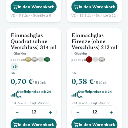
In den Warenkorb
In den Warenkorb
VE = 6 Stück · Schritte à 6
VE = 12 Stück · Schritte à 12
Einmachglas
Einmachglas
314 ml
212 ml
Quadrat (ohne
Firenze (ohne
Verschluss)
314 ml
Verschluss)
212 ml
Glasklar
Glasklar
passt zu
passt zu
+9
ab
ab
0,70 €
0,58 €
/ Stück
/ Stück
Staffelpreise ab 24
Staffelpreise ab 24
St.
St.
inkl. MwSt. · zzgl. Versand
inkl. MwSt. · zzgl. Versand
−
+
−
+
12
12
In den Warenkorb
In den Warenkorb