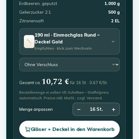
Erdbeeren, geputzt
1.000 g
Gelierzucker 2:1
500 g
Zitronensaft
2 EL
190 ml · Einmachglas Rund –
Deckel Gold
Empfohlen · klick zum Wechseln
10,72 €
Gesamt ca.
für 16 St. · 0,67 €/St.
Bestellmenge in vollen VE-Schritten – Staffelpreis
automatisch. Preise inkl. MwSt., zzgl.
Versand
.
−
+
16
St.
Menge anpassen
Gläser + Deckel in den Warenkorb