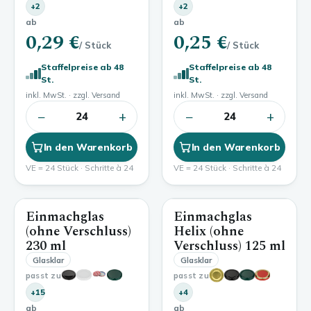
+2
+2
ab
ab
0,29 €
0,25 €
/ Stück
/ Stück
Staffelpreise ab 48
Staffelpreise ab 48
St.
St.
inkl. MwSt. · zzgl. Versand
inkl. MwSt. · zzgl. Versand
−
+
−
+
24
24
In den Warenkorb
In den Warenkorb
VE = 24 Stück · Schritte à 24
VE = 24 Stück · Schritte à 24
Einmachglas
Einmachglas
230 ml
125 ml
(ohne Verschluss)
Helix (ohne
230 ml
Verschluss)
125 ml
Glasklar
Glasklar
passt zu
passt zu
+15
+4
ab
ab