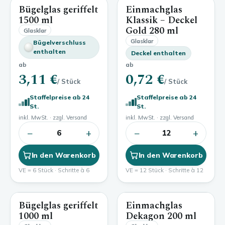
Bügelglas geriffelt
Einmachglas
1500 ml
280 ml
1500 ml
Klassik – Deckel
Gold
280 ml
Glasklar
Glasklar
Bügelverschluss
enthalten
Deckel enthalten
ab
ab
3,11 €
0,72 €
/ Stück
/ Stück
Staffelpreise ab 24
Staffelpreise ab 24
St.
St.
inkl. MwSt. · zzgl. Versand
inkl. MwSt. · zzgl. Versand
−
+
−
+
6
12
In den Warenkorb
In den Warenkorb
VE = 6 Stück · Schritte à 6
VE = 12 Stück · Schritte à 12
Bügelglas geriffelt
Einmachglas
1000 ml
200 ml
1000 ml
Dekagon
200 ml