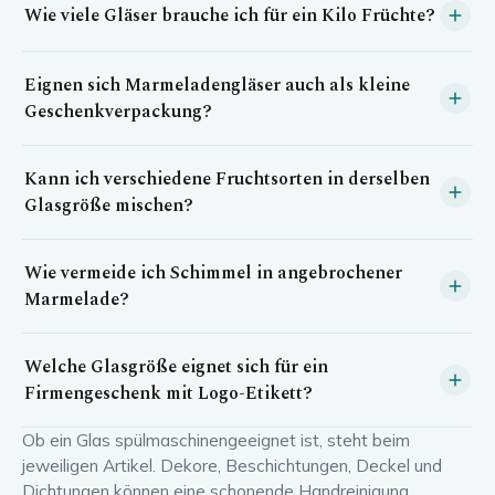
Wie viele Gläser brauche ich für ein Kilo Früchte?
Bestellmenge, die genaue Staffelung siehst du direkt im
Artikel bei der Mengenauswahl.
Als grobe Orientierung ergibt ein Kilo Früchte mit
Eignen sich Marmeladengläser auch als kleine
Gelierzucker meist rund fünf bis sechs mittlere
Marmeladengläser, je nach Rezept kann das leicht variieren.
Geschenkverpackung?
Ja, gerade in kleinerer Größe mit hübschem Etikett sind
Kann ich verschiedene Fruchtsorten in derselben
Marmeladengläser ein beliebtes, persönliches Mitbringsel zu
vielen Anlässen.
Glasgröße mischen?
Ja, eine einheitliche Glasgröße über mehrere Sorten hinweg
Wie vermeide ich Schimmel in angebrochener
wirkt im Regal besonders aufgeräumt und lässt sich leicht
mit unterschiedlichen Etiketten unterscheiden.
Marmelade?
Nach dem Öffnen die Marmelade im Kühlschrank lagern und
Welche Glasgröße eignet sich für ein
mit einem sauberen Löffel entnehmen, das verringert das
Risiko von Schimmelbildung deutlich.
Firmengeschenk mit Logo-Etikett?
Kleinere bis mittlere Marmeladengläser eignen sich gut für
Ob ein Glas spülmaschinengeeignet ist, steht beim
Firmengeschenke, da sich das Etikett darauf gut platzieren
jeweiligen Artikel. Dekore, Beschichtungen, Deckel und
lässt und die Größe preislich attraktiv bleibt.
Dichtungen können eine schonende Handreinigung