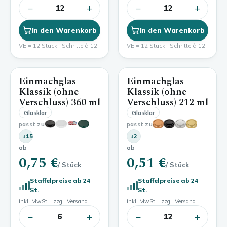
−
+
−
+
12
12
In den Warenkorb
In den Warenkorb
VE = 12 Stück · Schritte à 12
VE = 12 Stück · Schritte à 12
Einmachglas
Einmachglas
360 ml
212 ml
Klassik (ohne
Klassik (ohne
Verschluss)
360 ml
Verschluss)
212 ml
Glasklar
Glasklar
passt zu
passt zu
+15
+2
ab
ab
0,75 €
0,51 €
/ Stück
/ Stück
Staffelpreise ab 24
Staffelpreise ab 24
St.
St.
inkl. MwSt. · zzgl. Versand
inkl. MwSt. · zzgl. Versand
−
+
−
+
6
12