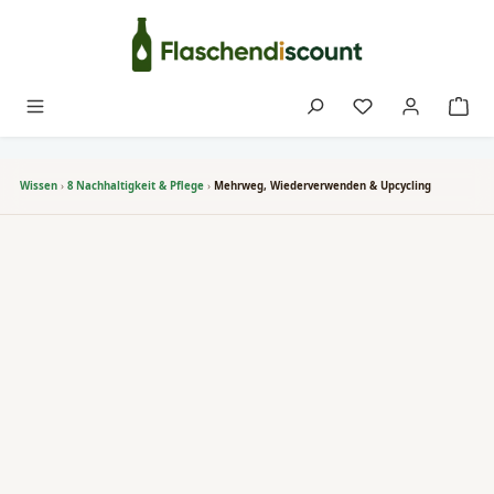
Zum Hauptinhalt springen
Du hast 0 Produk
Wissen
›
8 Nachhaltigkeit & Pflege
›
Mehrweg, Wiederverwenden & Upcycling