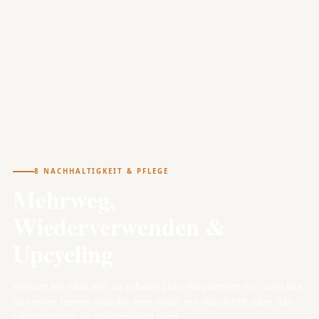
8 NACHHALTIGKEIT & PFLEGE
Mehrweg,
Wiederverwenden &
Upcycling
Warum ein Glas viel zu schade zum Wegwerfen ist - und wie
aus einer leeren Flasche eine Vase, ein Windlicht oder das
Lieblingsglas im Vorratsregal wird.