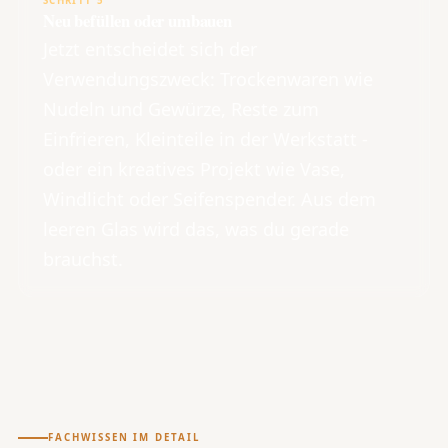
SCHRITT 5
Neu befüllen oder umbauen
Jetzt entscheidet sich der
Verwendungszweck: Trockenwaren wie
Nudeln und Gewürze, Reste zum
Einfrieren, Kleinteile in der Werkstatt -
oder ein kreatives Projekt wie Vase,
Windlicht oder Seifenspender. Aus dem
leeren Glas wird das, was du gerade
brauchst.
FACHWISSEN IM DETAIL