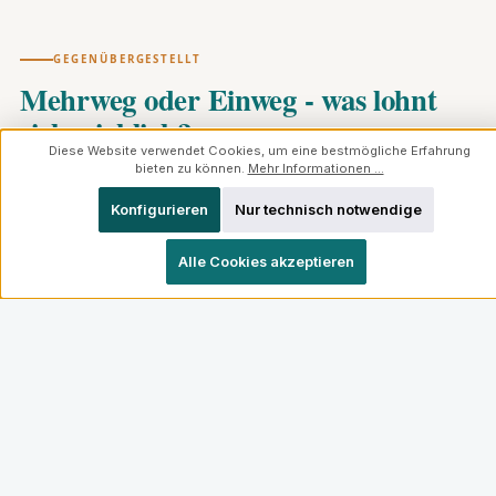
GEGENÜBERGESTELLT
Mehrweg oder Einweg - was lohnt
sich wirklich?
Diese Website verwendet Cookies, um eine bestmögliche Erfahrung
bieten zu können.
Mehr Informationen ...
Konfigurieren
Nur technisch notwendige
MEHRWEG-GLASFLASCHE
Alle Cookies akzeptieren
Wird viele Male neu befüllt - eine
Glasflasche schafft bis zu 50 Umläufe
Pfand von 8 oder 15 Cent signalisiert:
Diese Flasche kommt zurück ins
System
Spart Klima und Ressourcen -
besonders wenn die Flasche aus der