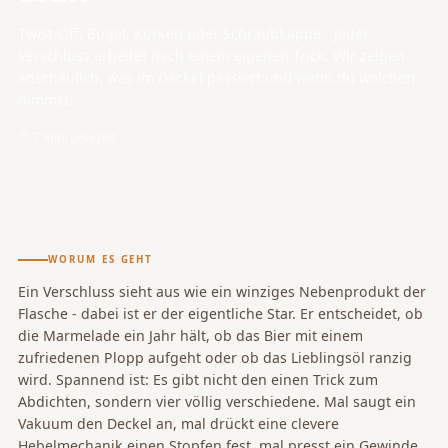
Twist-Off, Bügel, Korken oder Schraubkappe - jeder
Verschluss arbeitet nach einem eigenen Trick. Wir zeigen
anschaulich, was im Deckel passiert und wann du welchen
nimmst.
⏱ 7 Min. Lesezeit
WORUM ES GEHT
Ein Verschluss sieht aus wie ein winziges Nebenprodukt der
Flasche - dabei ist er der eigentliche Star. Er entscheidet, ob
die Marmelade ein Jahr hält, ob das Bier mit einem
zufriedenen Plopp aufgeht oder ob das Lieblingsöl ranzig
wird. Spannend ist: Es gibt nicht den einen Trick zum
Abdichten, sondern vier völlig verschiedene. Mal saugt ein
Vakuum den Deckel an, mal drückt eine clevere
Hebelmechanik einen Stopfen fest, mal presst ein Gewinde