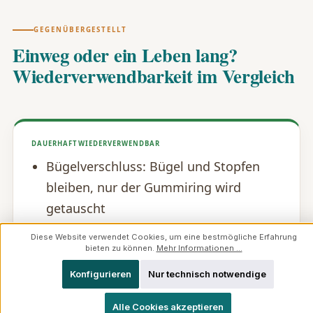
GEGENÜBERGESTELLT
Einweg oder ein Leben lang?
Wiederverwendbarkeit im Vergleich
DAUERHAFT WIEDERVERWENDBAR
Bügelverschluss: Bügel und Stopfen
bleiben, nur der Gummiring wird
getauscht
Weckglas mit Glasdeckel: Glas und
Diese Website verwendet Cookies, um eine bestmögliche Erfahrung
bieten zu können.
Mehr Informationen ...
Deckel praktisch unbegrenzt,
Konfigurieren
Nur technisch notwendige
Gummiring ist das Verschleißteil
Glaskorken: Glasstopfen mit Dichtring
Alle Cookies akzeptieren