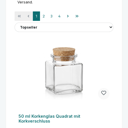
Versand.
Seite
Seite
Seite
Seite
1
2
3
4
50 ml Korkenglas Quadrat mit
Korkverschluss