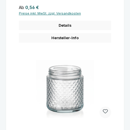
Regulärer Preis:
Ab
0,56 €
Preise inkl. MwSt. zzgl. Versandkosten
Details
Hersteller-Info