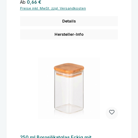
Regulärer Preis:
Ab
0,66 €
Preise inkl. MwSt. zzgl. Versandkosten
Details
Hersteller-Info
250 ml Borosilikatglas Eckig mit