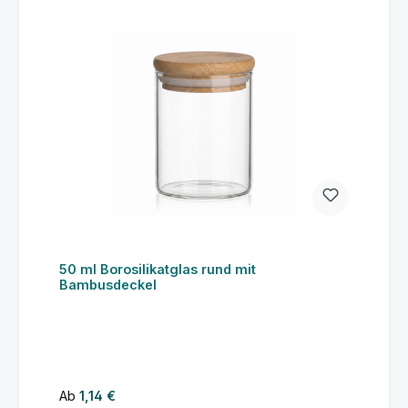
50 ml Borosilikatglas rund mit
Bambusdeckel
Regulärer Preis:
Ab
1,14 €