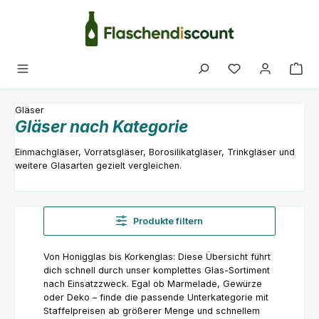
Zum Hauptinhalt springen
Du hast 0 Produk
Gläser
Gläser nach Kategorie
Einmachgläser, Vorratsgläser, Borosilikatgläser, Trinkgläser und
weitere Glasarten gezielt vergleichen.
Produkte filtern
Von Honigglas bis Korkenglas: Diese Übersicht führt
dich schnell durch unser komplettes Glas-Sortiment
nach Einsatzzweck. Egal ob Marmelade, Gewürze
oder Deko – finde die passende Unterkategorie mit
Staffelpreisen ab größerer Menge und schnellem