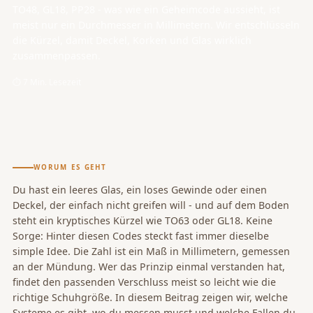
TO48, GL18, PP28 - was wie ein Geheimcode aussieht, ist
meist nur ein Durchmesser in Millimetern. Wir entschlüsseln
die Kürzel, damit Deckel, Korken und Glas wirklich
zusammenpassen.
⏱ 7 Min. Lesezeit
WORUM ES GEHT
Du hast ein leeres Glas, ein loses Gewinde oder einen
Deckel, der einfach nicht greifen will - und auf dem Boden
steht ein kryptisches Kürzel wie TO63 oder GL18. Keine
Sorge: Hinter diesen Codes steckt fast immer dieselbe
simple Idee. Die Zahl ist ein Maß in Millimetern, gemessen
an der Mündung. Wer das Prinzip einmal verstanden hat,
findet den passenden Verschluss meist so leicht wie die
richtige Schuhgröße. In diesem Beitrag zeigen wir, welche
Systeme es gibt, wo du messen musst und welche Fallen du