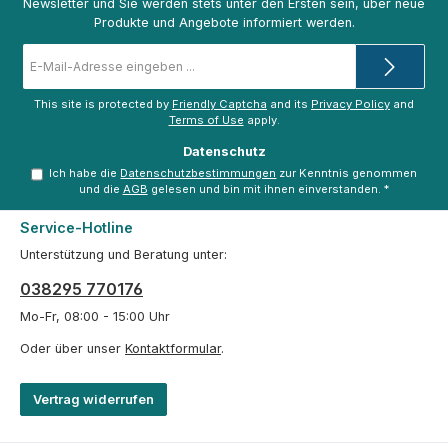
Newsletter und Sie werden stets unter den Ersten sein, über neue
Produkte und Angebote informiert werden.
E-
Mail-
Adresse
*
This site is protected by
Friendly Captcha
and its
Privacy Policy
and
Terms of Use
apply.
Datenschutz
Ich habe die
Datenschutzbestimmungen
zur Kenntnis genommen
und die
AGB
gelesen und bin mit ihnen einverstanden.
*
Service-Hotline
Unterstützung und Beratung unter:
038295 770176
Mo-Fr, 08:00 - 15:00 Uhr
Oder über unser
Kontaktformular
.
Vertrag widerrufen