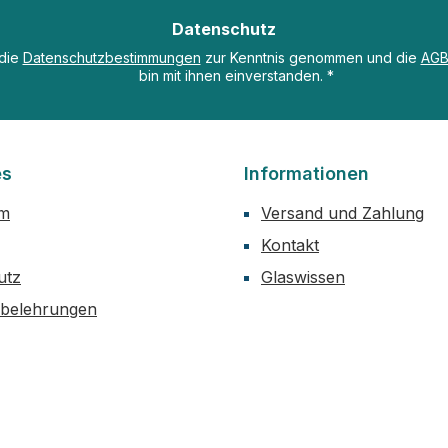
Datenschutz
 die
Datenschutzbestimmungen
zur Kenntnis genommen und die
AG
bin mit ihnen einverstanden.
*
es
Informationen
um
Versand und Zahlung
Kontakt
utz
Glaswissen
sbelehrungen