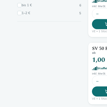
Staffe
bis 1 €
6
inkl. MwSt. 
1–2 €
−
5
VE = 1 Stück
SV 50 
ab
1,00
Staffe
inkl. MwSt. 
−
VE = 1 Stück