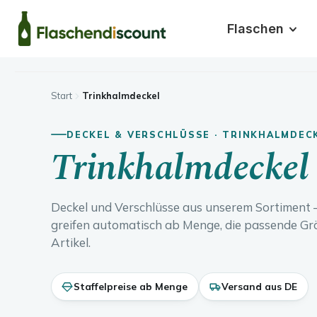
m Hauptinhalt springen
Zur Suche springen
Zur Hauptnavigation springen
Flaschen
Start
Trinkhalmdeckel
DECKEL & VERSCHLÜSSE · TRINKHALMDEC
Trinkhalmdeckel
Deckel und Verschlüsse aus unserem Sortiment – 
greifen automatisch ab Menge, die passende Gr
Artikel.
Staffelpreise ab Menge
Versand aus DE