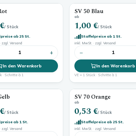
Rot
SV 50 Blau
ab
 €
1,00 €
/ Stück
/ Stück
lpreise ab 25 St.
Staffelpreise ab 1 St.
· zzgl. Versand
inkl. MwSt. · zzgl. Versand
+
−
1
1
In den Warenkorb
In den Warenkorb
 · Schritte à 1
VE = 1 Stück · Schritte à 1
Gelb
SV 70 Orange
ab
 €
0,53 €
/ Stück
/ Stück
lpreise ab 1 St.
Staffelpreise ab 25 St.
· zzgl. Versand
inkl. MwSt. · zzgl. Versand