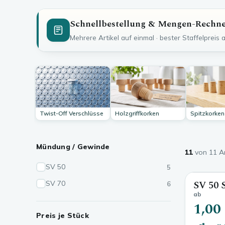
Schnellbestellung & Mengen-Rechn
Mehrere Artikel auf einmal · bester Staffelpreis 
Twist-Off Verschlüsse
Holzgriffkorken
Spitzkorken
Mündung / Gewinde
11
von 11 Ar
SV 50
5
SV 50 
SV 70
6
ab
1,00
Preis je Stück