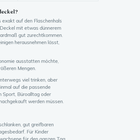
deckel?
 exakt auf den Flaschenhals
ch Deckel mit etwas dünnerem
dardmaß gut zurechtkommen.
inigen herausnehmen lässt,
ronomie ausstatten möchte,
größeren Mengen.
unterwegs viel trinken, aber
inmal auf die passende
h Sport, Büroalltag oder
e nachgekauft werden müssen.
schlanken, gut greifbaren
agesbedarf. Für Kinder
Erwachsene für den ganzen Tag