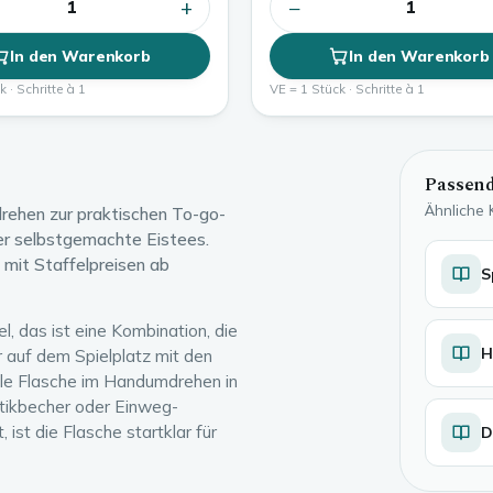
+
−
1
1
In den Warenkorb
In den Warenkorb
 · Schritte à 1
VE = 1 Stück · Schritte à 1
Passend
Ähnliche
rehen zur praktischen To-go-
er selbstgemachte Eistees.
 mit Staffelpreisen ab
S
l, das ist eine Kombination, die
H
 auf dem Spielplatz mit den
ale Flasche im Handumdrehen in
stikbecher oder Einweg-
ist die Flasche startklar für
D