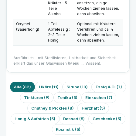
Kräuter : 5
ansetzen, einige
Teile
Wochen ziehen lassen,
Alkohol
dann abseihen.
Oxymel
1 Teil
Optional mit Kräutern.
(Sauerhonig)
Apfelessig :
Verrühren und ca. 4
2–3 Teile
Wochen ziehen lassen,
Honig
dann abseihen.
Ausführlich – mit Sterilisieren, Haltbarkeit und Sicherheit –
erklärt das unser Glaswissen (Menü → Wissen).
Alle (82)
Liköre (11)
Sirupe (10)
Essig & Öl (7)
Tinkturen (9)
Tonika (5)
Einkochen (7)
Chutney & Pickles (8)
Herzhaft (5)
Honig & Aufstrich (5)
Dessert (5)
Geschenke (5)
Kosmetik (5)