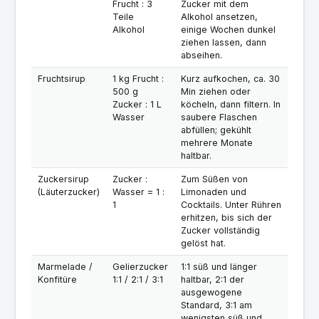
Frucht : 3
Zucker mit dem
Teile
Alkohol ansetzen,
Alkohol
einige Wochen dunkel
ziehen lassen, dann
abseihen.
Fruchtsirup
1 kg Frucht :
Kurz aufkochen, ca. 30
500 g
Min ziehen oder
Zucker : 1 L
köcheln, dann filtern. In
Wasser
saubere Flaschen
abfüllen; gekühlt
mehrere Monate
haltbar.
Zuckersirup
Zucker :
Zum Süßen von
(Läuterzucker)
Wasser = 1 :
Limonaden und
1
Cocktails. Unter Rühren
erhitzen, bis sich der
Zucker vollständig
gelöst hat.
Marmelade /
Gelierzucker
1:1 süß und länger
Konfitüre
1:1 / 2:1 / 3:1
haltbar, 2:1 der
ausgewogene
Standard, 3:1 am
wenigsten süß und