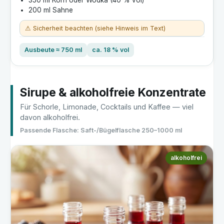
350 ml Korn oder Wodka (40 % vol)
200 ml Sahne
⚠ Sicherheit beachten (siehe Hinweis im Text)
Ausbeute ≈ 750 ml
ca. 18 % vol
Sirupe & alkoholfreie Konzentrate
Für Schorle, Limonade, Cocktails und Kaffee — viel
davon alkoholfrei.
Passende Flasche: Saft-/Bügelflasche 250–1000 ml
alkoholfrei