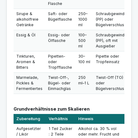
Flasche
Sirupe &
Saft- oder
250–
Schraubgewinde
alkoholfreie
Bügelflasche
1000
(PP) oder
Getränke
ml
Bügelverschluss
Essig & Öl
Essig- oder
100–
Schraubgewinde
Ölflasche
500
(PP), oft mit
ml
Ausgießer
Tinkturen,
Pipetten-
30–
Pipette oder
Aromen &
oder
100 ml
Tropfeinsatz
Bitters
Tropfflasche
Marmelade,
Twist-Off-,
250
Twist-Off (TO)
Pickles &
Bügel- oder
ml–1 L
oder
Fermentiertes
Einmachglas
Bügelverschluss
Grundverhältnisse zum Skalieren
Zubereitung
Verhältnis
Hinweis
Aufgesetzter
1 Teil Zucker
Alkohol ca. 30 % vol
/ Likör
: 2 Teile
oder mehr. Frucht und