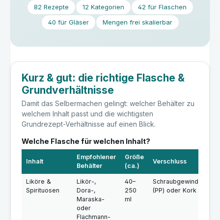
82 Rezepte
12 Kategorien
42 für Flaschen
40 für Gläser
Mengen frei skalierbar
Kurz & gut: die richtige Flasche &
Grundverhältnisse
Damit das Selbermachen gelingt: welcher Behälter zu
welchem Inhalt passt und die wichtigsten
Grundrezept-Verhältnisse auf einen Blick.
Welche Flasche für welchen Inhalt?
Empfohlener
Größe
Inhalt
Verschluss
Behälter
(ca.)
Liköre &
Likör-,
40–
Schraubgewinde
Spirituosen
Dora-,
250
(PP) oder Kork
Maraska-
ml
oder
Flachmann-