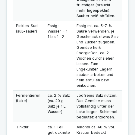
fruchtiger (braucht
mehr Eigenpektin).
Sauber heiß abfüllen.
Pickles-Sud
Essig :
Essig mit ca. 5–7 %
(süß-sauer)
Wasser = 1 :
Säure verwenden, je
1 bis 1 : 2
Geschmack etwas Salz
und Zucker zugeben.
Gemüse heiß
übergießen, ca. 2
Wochen durchziehen
lassen. Zum
ungekühlten Lagern
sauber arbeiten und
heiß abfüllen bzw.
einkochen.
Fermentieren
ca. 2 % Salz
Jodfreies Salz nutzen.
(Lake)
(ca. 20 g
Das Gemüse muss
Salz je 1 L
vollständig unter der
Wasser)
Lake liegen. Schimmel
bedeutet: entsorgen.
Tinktur
ca. 1 Teil
Alkohol ca. 40 % vol.
getrocknete
Kräuter bedeckt