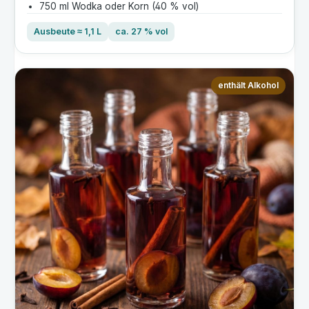
750 ml Wodka oder Korn (40 % vol)
Ausbeute ≈ 1,1 L
ca. 27 % vol
enthält Alkohol