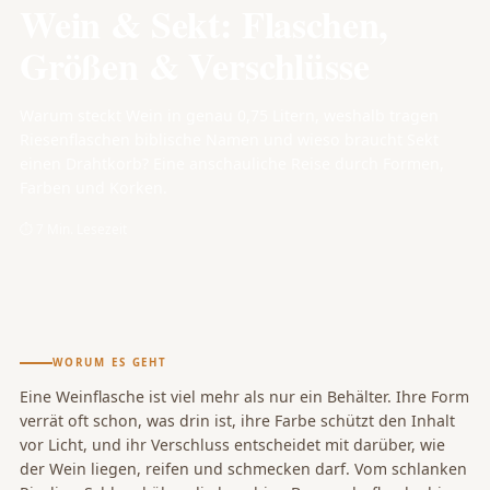
Wein & Sekt: Flaschen,
Größen & Verschlüsse
Warum steckt Wein in genau 0,75 Litern, weshalb tragen
Riesenflaschen biblische Namen und wieso braucht Sekt
einen Drahtkorb? Eine anschauliche Reise durch Formen,
Farben und Korken.
⏱ 7 Min. Lesezeit
WORUM ES GEHT
Eine Weinflasche ist viel mehr als nur ein Behälter. Ihre Form
verrät oft schon, was drin ist, ihre Farbe schützt den Inhalt
vor Licht, und ihr Verschluss entscheidet mit darüber, wie
der Wein liegen, reifen und schmecken darf. Vom schlanken