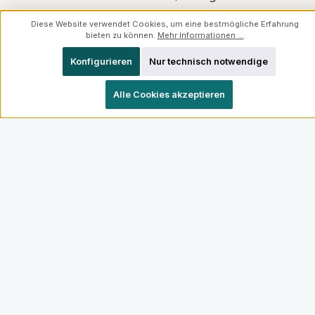
sollte man den Korken dabei immer gut
Diese Website verwendet Cookies, um eine bestmögliche Erfahrung
festhalten.
bieten zu können.
Mehr Informationen ...
Konfigurieren
Nur technisch notwendige
Alle Cookies akzeptieren
GEGENÜBERGESTELLT
Liegend oder stehend lagern?
NATURKORK: LIEGEND
Korken muss feucht bleiben, sonst
trocknet er aus und schrumpft
Liegend benetzt der Wein den Korken
und hält ihn geschmeidig