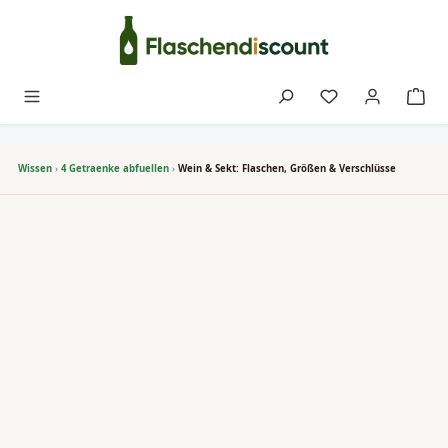
Zum Hauptinhalt springen
Du hast 0 Produk
Wissen
›
4 Getraenke abfuellen
›
Wein & Sekt: Flaschen, Größen & Verschlüsse