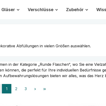
Gläser
Verschlüsse
Zubehör
Wis
korative Abfüllungen in vielen Größen auswählen.
men in der Kategorie „Runde Flaschen“, wo Sie eine Vielzah
n können, die perfekt für Ihre individuellen Bedürfnisse g
en Aufbewahrungslösungen bieten wir alles, was das Herz 
Seite
Seite
Seite
1
2
3