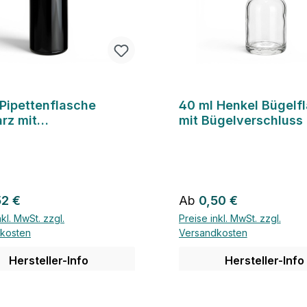
 Pipettenflasche
40 ml Henkel Bügelf
rz mit
mit Bügelverschluss
engarnitur
rer Preis:
Regulärer Preis:
52 €
Ab
0,50 €
nkl. MwSt. zzgl.
Preise inkl. MwSt. zzgl.
kosten
Versandkosten
Hersteller-Info
Hersteller-Info
Details
Details