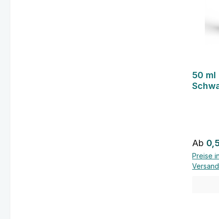
50 ml
Schwa
Pipett
Regulä
Ab
0,
Preise i
Versand