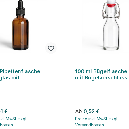
 Pipettenflasche
100 ml Bügelflasche
glas mit
mit Bügelverschluss
engarnitur
rer Preis:
Regulärer Preis:
51 €
Ab
0,52 €
nkl. MwSt. zzgl.
Preise inkl. MwSt. zzgl.
kosten
Versandkosten