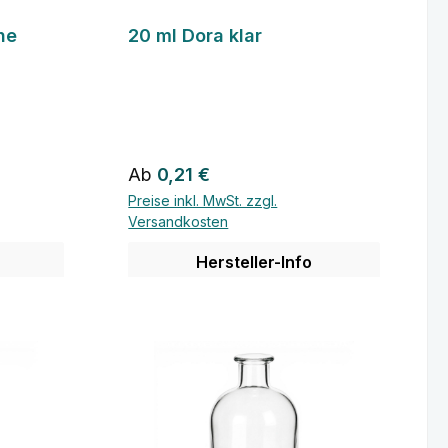
he
20 ml Dora klar
Regulärer Preis:
Ab
0,21 €
Preise inkl. MwSt. zzgl.
Versandkosten
Hersteller-Info
Details