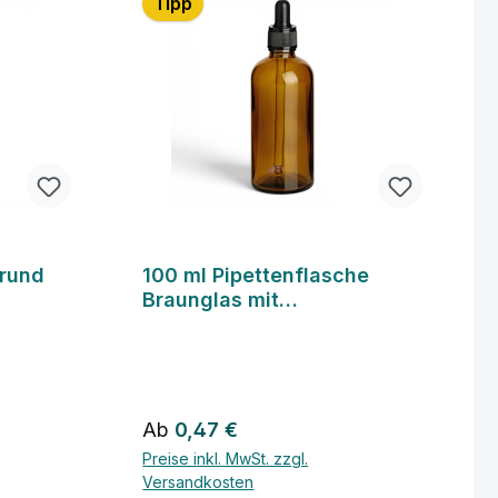
Tipp
 rund
100 ml Pipettenflasche
Braunglas mit
Pipettengarnitur
Regulärer Preis:
Ab
0,47 €
Preise inkl. MwSt. zzgl.
Versandkosten