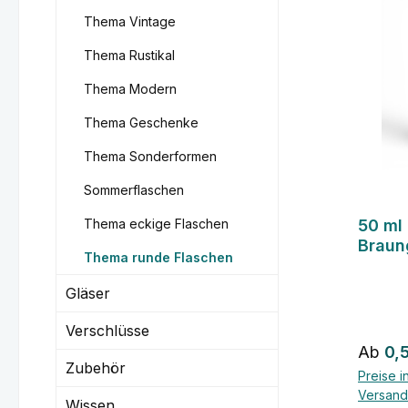
Thema Vintage
Thema Rustikal
Thema Modern
Thema Geschenke
Thema Sonderformen
Sommerflaschen
Thema eckige Flaschen
50 ml
Braun
Thema runde Flaschen
Pipett
Gläser
Verschlüsse
Regulä
Ab
0,
Zubehör
Preise i
Versand
Wissen