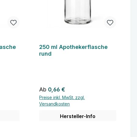
lasche
250 ml Apothekerflasche
rund
Regulärer Preis:
Ab
0,66 €
Preise inkl. MwSt. zzgl.
Versandkosten
Hersteller-Info
Details