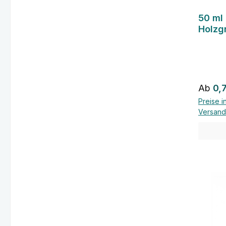
50 ml 
Holzg
Regulä
Ab
0,
Preise i
Versand