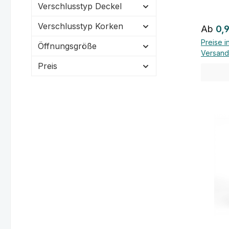
Verschlusstyp Deckel
Verschlusstyp Korken
Regulä
Ab
0,
Preise i
Öffnungsgröße
Versand
Preis