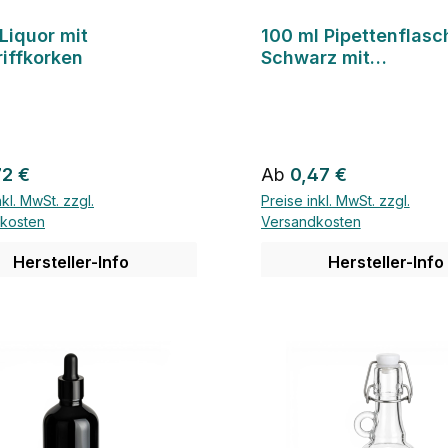
Liquor mit
100 ml Pipettenflasc
riffkorken
Schwarz mit
Pipettengarnitur
rer Preis:
Regulärer Preis:
72 €
Ab
0,47 €
nkl. MwSt. zzgl.
Preise inkl. MwSt. zzgl.
kosten
Versandkosten
Hersteller-Info
Hersteller-Info
Details
Details