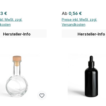
rer Preis:
Regulärer Preis:
93 €
Ab
0,56 €
nkl. MwSt. zzgl.
Preise inkl. MwSt. zzgl.
kosten
Versandkosten
Hersteller-Info
Hersteller-Info
Details
Details