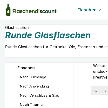
m Hauptinhalt springen
Zur Suche springen
Zur Hauptnavigation springen
Flaschen
Glasflaschen
Runde Glasflaschen
Runde Glasflaschen für Getränke, Öle, Essenzen und de
Willkom
Flaschen
entdecke
Nach Füllmenge
kreativ
Nach Anwendung
Nach Verschluss & Glas
Nach Thema