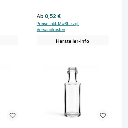
Regulärer Preis:
Ab
0,52 €
Preise inkl. MwSt. zzgl.
Versandkosten
Hersteller-Info
Details