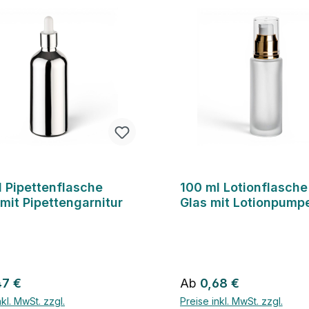
l Pipettenflasche
100 ml Lotionflasche
 mit Pipettengarnitur
Glas mit Lotionpump
rer Preis:
Regulärer Preis:
47 €
Ab
0,68 €
nkl. MwSt. zzgl.
Preise inkl. MwSt. zzgl.