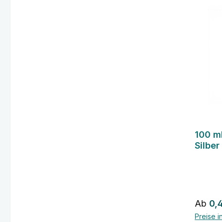
100 m
Silber
Regulä
Ab
0,
Preise i