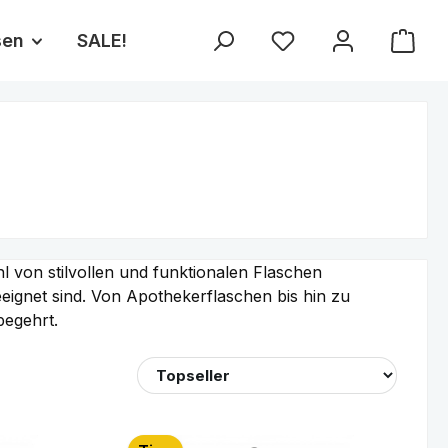
sen
SALE!
Du hast 0 Produkte au
l von stilvollen und funktionalen Flaschen
eeignet sind. Von Apothekerflaschen bis hin zu
begehrt.