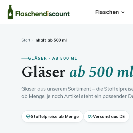
m Hauptinhalt springen
Zur Suche springen
Zur Hauptnavigation springen
Flaschen
Start
Inhalt ab 500 ml
GLÄSER · AB 500 ML
Gläser
ab 500 m
Gläser aus unserem Sortiment – die Staffelpreis
ab Menge, je nach Artikel steht ein passender D
Staffelpreise ab Menge
Versand aus DE