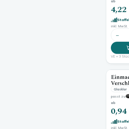
ab
4,22
Staffe
inkl. MwSt. 
−
VE = 3 Stück
Einmac
Versch
Glasklar
passt zu
ab
0,94
Staffe
inkl. MwSt. 