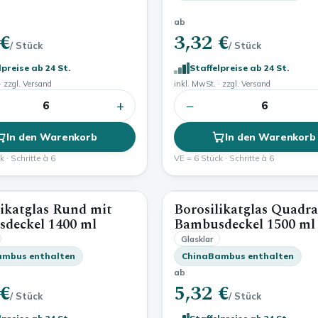
ab
 €
3,32 €
/ Stück
/ Stück
lpreise ab 24 St.
Staffelpreise ab 24 St.
· zzgl. Versand
inkl. MwSt. · zzgl. Versand
+
−
6
6
In den Warenkorb
In den Warenkorb
 · Schritte à 6
VE = 6 Stück · Schritte à 6
likatglas Rund mit
Borosilikatglas Quadra
1400 ml
sdeckel
1400 ml
Bambusdeckel
1500 ml
Glasklar
ambus enthalten
ChinaBambus enthalten
ab
 €
5,32 €
/ Stück
/ Stück