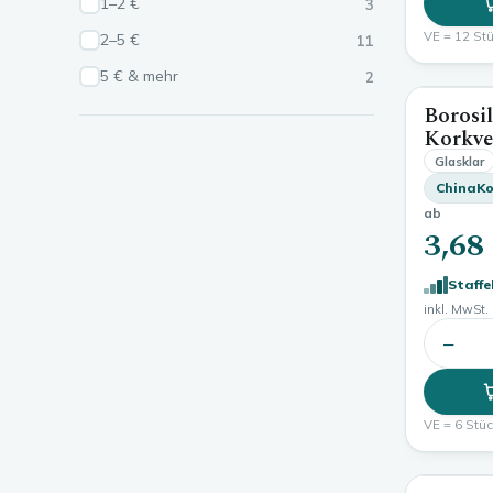
1–2 €
3
VE = 12 Stü
2–5 €
11
5 € & mehr
2
Borosil
Korkve
Glasklar
ChinaKo
ab
3,68
Staffe
inkl. MwSt. 
−
VE = 6 Stück