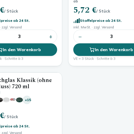
ab
 €
5,72 €
/ Stück
/ Stück
lpreise ab 24 St.
Staffelpreise ab 24 St.
· zzgl. Versand
inkl. MwSt. · zzgl. Versand
+
−
3
3
In den Warenkorb
In den Warenkorb
 · Schritte à 3
VE = 3 Stück · Schritte à 3
hglas Klassik (ohne
720 ml
luss)
720 ml
+15
 €
/ Stück
lpreise ab 24 St.
· zzgl. Versand