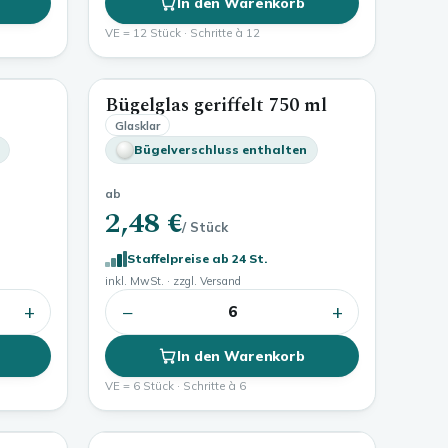
In den Warenkorb
VE = 12 Stück · Schritte à 12
Bügelglas geriffelt
750 ml
500 ml
750 ml
Glasklar
Bügelverschluss enthalten
ab
2,48 €
/ Stück
Staffelpreise ab 24 St.
inkl. MwSt. · zzgl. Versand
+
−
+
6
In den Warenkorb
VE = 6 Stück · Schritte à 6