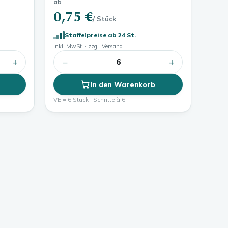
ab
0,75 €
/ Stück
Staffelpreise ab 24 St.
inkl. MwSt. · zzgl. Versand
+
−
+
6
In den Warenkorb
VE = 6 Stück · Schritte à 6