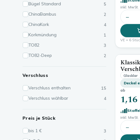
Staffe
Bügel Standard
5
inkl. MwSt. 
ChinaBambus
2
−
ChinaKork
4
Korkmündung
1
VE = 6 Stück
TO82
3
TO82-Deep
2
Klassi
Versch
Verschluss
Glasklar
Deckel 
Verschluss enthalten
15
ab
1,16
Verschluss wählbar
4
Staffe
Preis je Stück
inkl. MwSt. 
−
bis 1 €
3