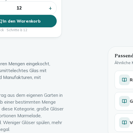
+
12
In den Warenkorb
ck · Schritte à 12
Passend
Ähnliche
ßeren Mengen eingekocht,
smittelechtes Glas mit
nd Manufakturen, mit
R
rag aus dem eigenen Garten in
G
: Ab einer bestimmten Menge
 diese Kategorie, große Gläser
 Portionen Marmelade,
d. Weniger Gläser spülen, mehr
V
egal.