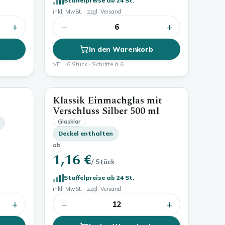
Staffelpreise ab 24 St.
inkl. MwSt. · zzgl. Versand
+
−
+
6
In den Warenkorb
VE = 6 Stück · Schritte à 6
Klassik Einmachglas mit
750 ml
500 ml
Verschluss Silber
500 ml
Glasklar
Deckel enthalten
ab
1,16 €
/ Stück
Staffelpreise ab 24 St.
inkl. MwSt. · zzgl. Versand
+
−
+
12