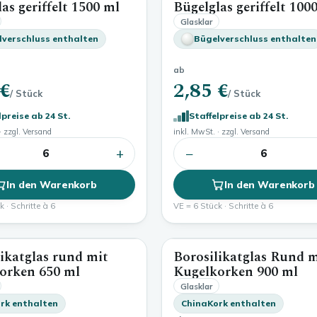
as geriffelt
1500 ml
Bügelglas geriffelt
1000
1500 ml
Glasklar
lverschluss enthalten
Bügelverschluss enthalten
ab
 €
2,85 €
/ Stück
/ Stück
lpreise ab 24 St.
Staffelpreise ab 24 St.
· zzgl. Versand
inkl. MwSt. · zzgl. Versand
+
−
6
6
In den Warenkorb
In den Warenkorb
 · Schritte à 6
VE = 6 Stück · Schritte à 6
ikatglas rund mit
Borosilikatglas Rund m
650 ml
korken
650 ml
Kugelkorken
900 ml
Glasklar
rk enthalten
ChinaKork enthalten