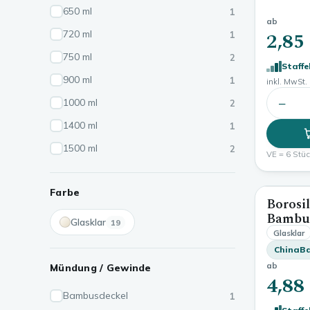
650 ml
1
ab
2,85
720 ml
1
750 ml
2
Staffe
900 ml
1
inkl. MwSt. 
−
1000 ml
2
1400 ml
1
1500 ml
2
VE = 6 Stück
Farbe
Borosi
Bambu
Glasklar
19
Glasklar
ChinaB
ab
Mündung / Gewinde
4,88
Bambusdeckel
1