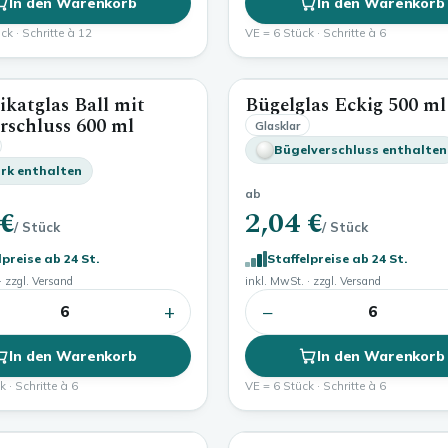
In den Warenkorb
In den Warenkorb
ck · Schritte à 12
VE = 6 Stück · Schritte à 6
ikatglas Ball mit
Bügelglas Eckig
500 ml
600 ml
rschluss
600 ml
Glasklar
Bügelverschluss enthalten
rk enthalten
ab
 €
2,04 €
/ Stück
/ Stück
lpreise ab 24 St.
Staffelpreise ab 24 St.
· zzgl. Versand
inkl. MwSt. · zzgl. Versand
+
−
6
6
In den Warenkorb
In den Warenkorb
 · Schritte à 6
VE = 6 Stück · Schritte à 6