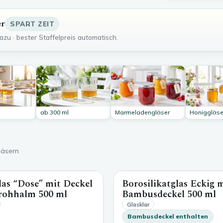
er
SPART ZEIT
zu · bester Staffelpreis automatisch.
ab 300 ml
Marmeladengläser
Honiggläse
läsern
las “Dose” mit Deckel
Borosilikatglas Eckig 
500 ml
trohhalm
500 ml
Bambusdeckel
500 ml
Glasklar
Bambusdeckel enthalten