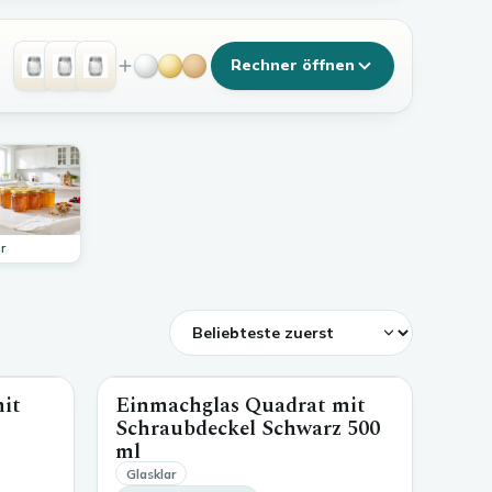
Rechner öffnen
r
mit
Einmachglas Quadrat mit
500 ml
500 ml
Schraubdeckel Schwarz
500
ml
Glasklar