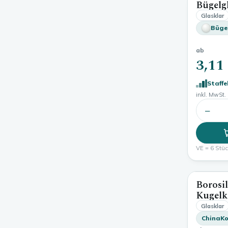
Bügelgl
Glasklar
Büge
ab
3,11
Staffe
inkl. MwSt. 
−
VE = 6 Stück
Borosil
Kugel
Glasklar
ChinaKo