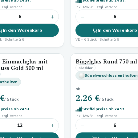
lpreise ab 24 St.
Staffelpreise ab 24 St.
· zzgl. Versand
inkl. MwSt. · zzgl. Versand
+
−
6
6
In den Warenkorb
In den Warenkorb
 · Schritte à 6
VE = 6 Stück · Schritte à 6
k Einmachglas mit
Bügelglas Rund
750 ml
500 ml
luss Gold
500 ml
Glasklar
Bügelverschluss enthalten
enthalten
ab
 €
2,26 €
/ Stück
/ Stück
lpreise ab 24 St.
Staffelpreise ab 24 St.
· zzgl. Versand
inkl. MwSt. · zzgl. Versand
+
−
12
6