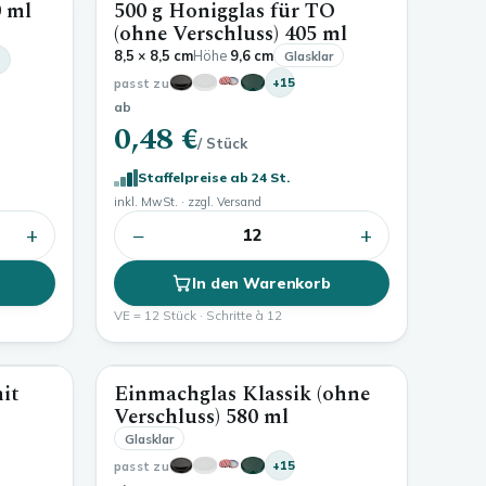
 ml
500 g Honigglas für TO
1000 ml
405 ml
(ohne Verschluss)
405 ml
8,5 × 8,5 cm
Höhe
9,6 cm
Glasklar
passt zu
+15
ab
0,48 €
/ Stück
Staffelpreise ab 24 St.
inkl. MwSt. · zzgl. Versand
+
−
+
12
In den Warenkorb
VE = 12 Stück · Schritte à 12
it
Einmachglas Klassik (ohne
900 ml
580 ml
Verschluss)
580 ml
Glasklar
passt zu
+15