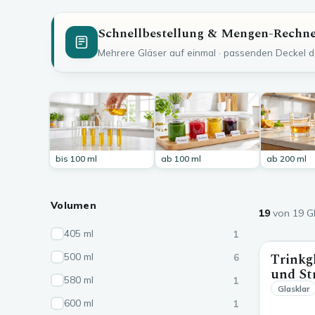
Schnellbestellung & Mengen-Rechn
Mehrere Gläser auf einmal · passenden Deckel da
bis 100 ml
ab 100 ml
ab 200 ml
Volumen
19
von 19 G
405 ml
1
Trinkg
500 ml
6
und S
580 ml
1
Glasklar
600 ml
1