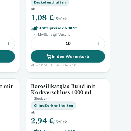
Deckel enthalten
ab
1,08 €
/ Stück
Staffelpreise ab 30 St.
inkl. MwSt. · zzgl. Versand
+
−
+
10
In den Warenkorb
VE = 10 Stück · Schritte à 10
t mit
Borosilikatglas Rund mit
1500 ml
1000 ml
Korkverschluss
1000 ml
Glasklar
ChinaKork enthalten
ab
2,94 €
/ Stück