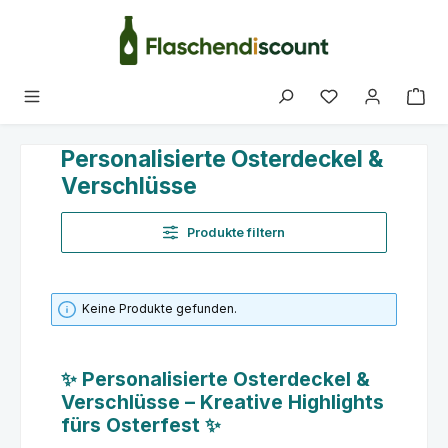
Zum Hauptinhalt springen
Du hast 0 Produk
Personalisierte Osterdeckel &
Verschlüsse
Produkte filtern
Keine Produkte gefunden.
✨ Personalisierte Osterdeckel &
Verschlüsse – Kreative Highlights
fürs Osterfest ✨