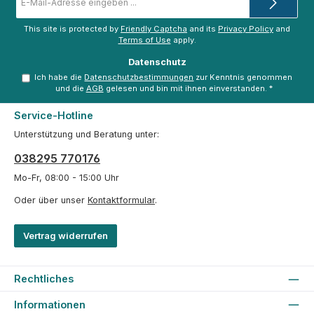
Mail-
Adresse
*
This site is protected by
Friendly Captcha
and its
Privacy Policy
and
Terms of Use
apply.
Datenschutz
Ich habe die
Datenschutzbestimmungen
zur Kenntnis genommen
und die
AGB
gelesen und bin mit ihnen einverstanden.
*
Service-Hotline
Unterstützung und Beratung unter:
038295 770176
Mo-Fr, 08:00 - 15:00 Uhr
Oder über unser
Kontaktformular
.
Vertrag widerrufen
Rechtliches
Informationen