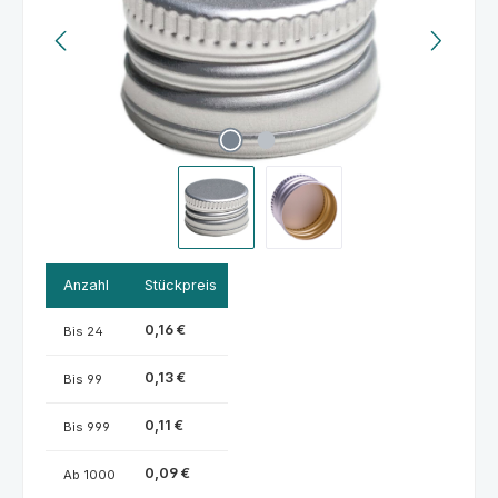
Anzahl
Stückpreis
0,16 €
Bis
24
0,13 €
Bis
99
0,11 €
Bis
999
0,09 €
Ab
1000