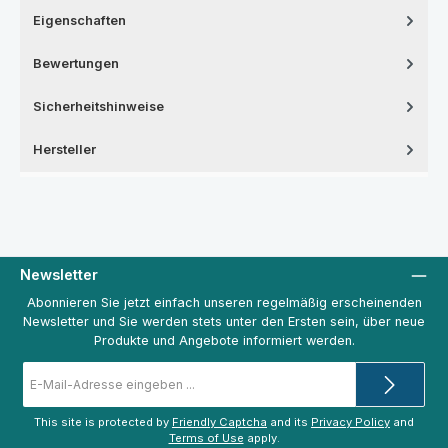
Eigenschaften
Bewertungen
Sicherheitshinweise
Hersteller
Newsletter
Abonnieren Sie jetzt einfach unseren regelmäßig erscheinenden
Newsletter und Sie werden stets unter den Ersten sein, über neue
Produkte und Angebote informiert werden.
E-
Mail-
Adresse
*
This site is protected by
Friendly Captcha
and its
Privacy Policy
and
Terms of Use
apply.