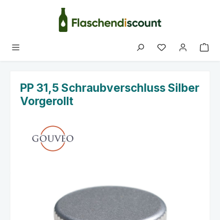
Zum Hauptinhalt springen
Du hast 0 Produk
PP 31,5 Schraubverschluss Silber
Vorgerollt
Bildergalerie überspringen