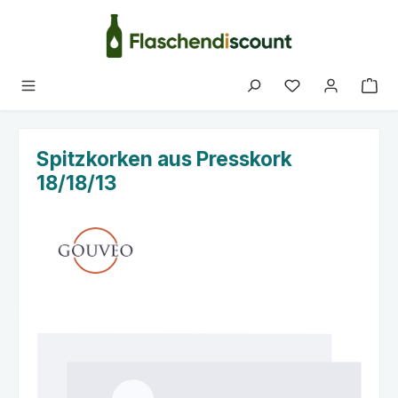
Zum Hauptinhalt springen
Du hast 0 Produk
Spitzkorken aus Presskork
18/18/13
Bildergalerie überspringen