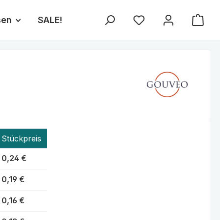
sen
SALE!
Du hast 0 Produkte au
Stückpreis
0,24 €
0,19 €
0,16 €