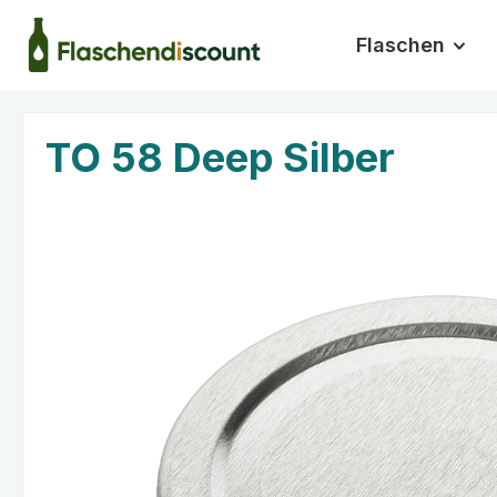
m Hauptinhalt springen
Zur Suche springen
Zur Hauptnavigation springen
Flaschen
TO 58 Deep Silber
Bildergalerie überspringen