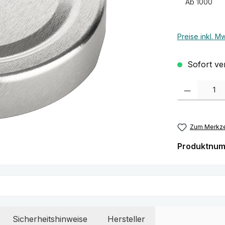
Ab
1000
Preise inkl. M
Sofort ver
Produkt Anzah
Zum Merkze
Produktnu
Sicherheitshinweise
Hersteller