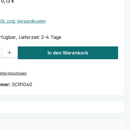
0,13 €
wSt. zzgl. Versandkosten
fügbar, Lieferzeit: 2-4 Tage
l: Gib den gewünschten Wert ein oder benutze die Schaltflächen um
In den Warenkorb
ttel hinzufügen
mmer:
SCR1040