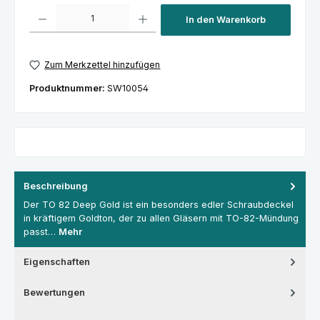
Produkt Anzahl: Gib den gewünschten Wert ein oder benutze die Schaltfl
In den Warenkorb
Zum Merkzettel hinzufügen
Produktnummer:
SW10054
Beschreibung
Der TO 82 Deep Gold ist ein besonders edler Schraubdeckel
in kräftigem Goldton, der zu allen Gläsern mit TO-82-Mündung
passt…
Mehr
Eigenschaften
Bewertungen