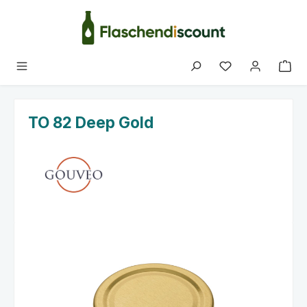
Zum Hauptinhalt springen
Du hast 0 Produk
TO 82 Deep Gold
Bildergalerie überspringen